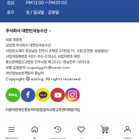
점심
PM 12:00 ~ PM 01:00
휴무
토 / 일요일 · 공휴일
주식회사 대한민국농수산
대표
정종청
상호명
주식회사 대한민국농수산
사업장소재지
경상남도 진주시 초북로 20번길 19, 4층(초전동, 윤슬빌딩)
사업자등록번호
488-88-01866
사업자번호 확인
통신판매업신고번호
진주시청 제 2022-경남진주-0555호
상품 입점문의
coupanggift@naver.com
개인정보보호책임자
황남석
Copyright ⓒ eating. All rights reserved.
이용약관
개인정보처리방침
공지사항
고객센터
회원가입