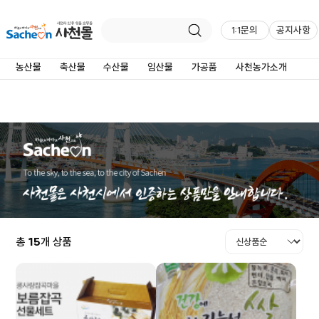
농산물
1:1문의
공지사항
농산물
축산물
수산물
임산물
가공품
사천농가소개
총
15
개 상품