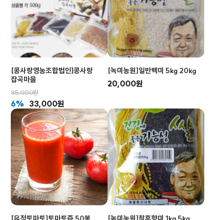
[콩사랑영농조합법인]콩사랑
[녹미농원]일반백미 5kg 20kg
잡곡마을
20,000원
35,000원
6%
33,000원
[유정토마토]토마토즙 50봉
[녹미농원]찰흑향미 1kg 5kg