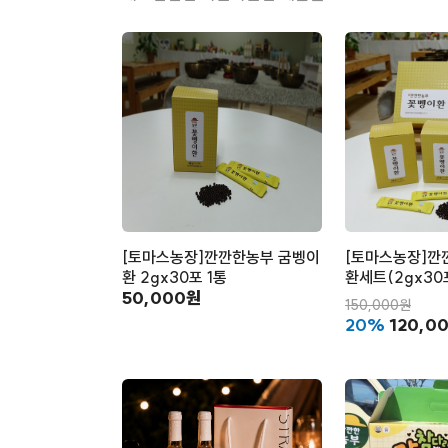
[토마스농장]깐깐한농부 굼벵이
[토마스농장]깐
환 2gx30포 1통
환세트(2gx30
50,000원
150,000원
20%
120,0