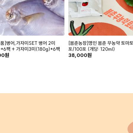
품]병어,가자미SET 병어 2미
[봄춘농장]명인 봄춘 무농약 토마토
g)*6팩 + 가자미3미(180g)*6팩
포/100포 (개당: 120ml)
00원
38,000원