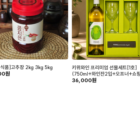
식품]고추장 2kg 3kg 5kg
키위와인 프리미엄 선물세트[1호]
00원
(750ml+와인잔2입+오프너+쇼
36,000원