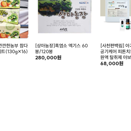
깐깐한농부 참다
[상아농장]흑염소 엑기스 60
[사천편백림] 아
트(130g×16)
봉/120봉
공기케어 피톤치
280,000원
원액 탈취제 아
68,000원