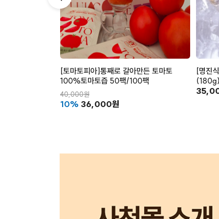
[토마토피아]통째로 갈아만든 토마토
[명진식
100%토마토즙 50팩/100팩
(180
35,0
40,000원
10%
36,000원