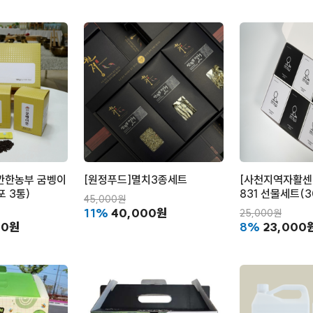
깐한농부 굼벵이
[원정푸드]멸치3종세트
[사천지역자활센
포 3통)
831 선물세트(3
45,000원
11%
40,000원
25,000원
00원
8%
23,000