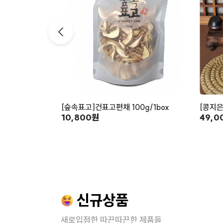
[숲속표고]건표고편채 100g/1box
[콩지은
10,800원
49,0
신규상품
새로입점한 따끈따끈한 제품들