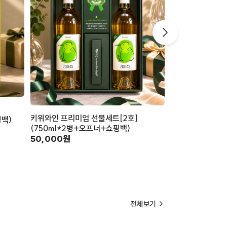
미꼬머꼬 동결건
키위와인 프리미엄 선물세트[2호]
4,000원
핑백)
(750ml*2병+오프너+쇼핑백)
50,000원
전체보기