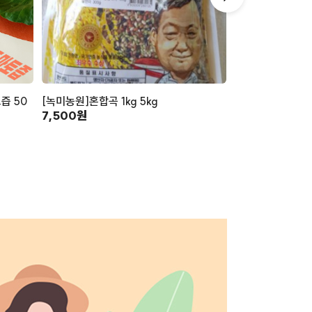
즙 50
[녹미농원]혼합곡 1kg 5kg
[사천애특산물]
7,500원
(130g×8)
16,000원