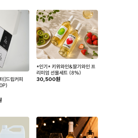
*인기* 키위와인&딸기와인 프
리미엄 선물세트 (8%)
30,500원
터]드립커피
0P)
원