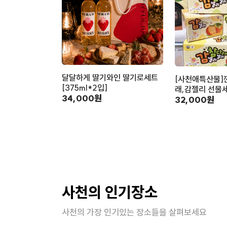
달달하게 딸기와인 딸기로세트
[사천애특산물]
[375ml*2입]
래,감젤리 선물세
34,000원
32,000원
사천의 인기장소
사천의 가장 인기있는 장소들을 살펴보세요