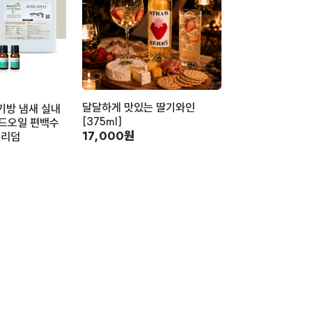
달달하게 맛있는 딸기와인
기방 냄새 실내
[375ml]
드오일 편백수
17,000원
보리덤