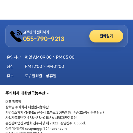
고객센터 전화하기
전화걸기
055-790-9213
운영시간
평일 AM 09:00 ~ PM 05:00
점심
PM 12:00 ~ PM 01:00
휴무
토 / 일요일 · 공휴일
주식회사 대한민국농수산
대표
정종청
상호명
주식회사 대한민국농수산
사업장소재지
경상남도 진주시 초북로 20번길 19, 4층(초전동, 윤슬빌딩)
사업자등록번호
488-88-01866
사업자번호 확인
통신판매업신고번호
진주시청 제 2022-경남진주-0555호
상품 입점문의
coupanggift@naver.com