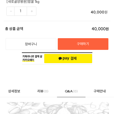
[새로골양봉원]밤꿀 1kg
40,000
원
40,000
총 상품 금액
원
구매하기
장바구니
상세정보
리뷰
(0)
Q&A
(0)
구매안내