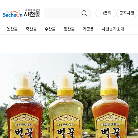
1:1문의
공지사항
제품상세정보
농산물
축산물
수산물
임산물
가공품
사천농가소개