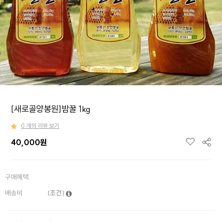
[새로골양봉원]밤꿀 1kg
0 개의 리뷰 보기
40,000
원
구매혜택
배송비
(조건)