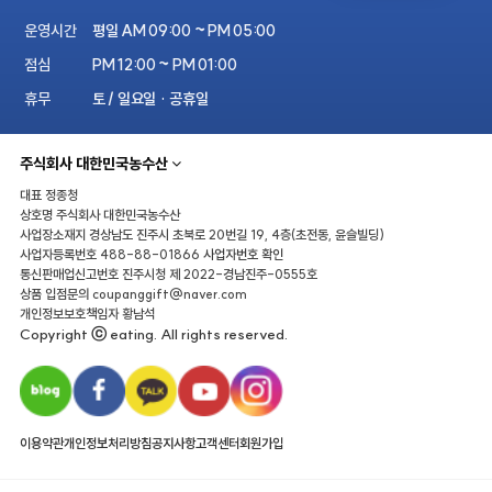
운영시간
평일 AM 09:00 ~ PM 05:00
점심
PM 12:00 ~ PM 01:00
휴무
토 / 일요일 · 공휴일
주식회사 대한민국농수산
대표
정종청
상호명
주식회사 대한민국농수산
사업장소재지
경상남도 진주시 초북로 20번길 19, 4층(초전동, 윤슬빌딩)
사업자등록번호
488-88-01866
사업자번호 확인
통신판매업신고번호
진주시청 제 2022-경남진주-0555호
상품 입점문의
coupanggift@naver.com
개인정보보호책임자
황남석
Copyright ⓒ eating. All rights reserved.
이용약관
개인정보처리방침
공지사항
고객센터
회원가입