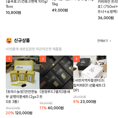
[숲속표고]건표고편채 100g/
키위와인 프리
5kg
1box
호] (750m
49,000원
프너+쇼핑백)
10,800원
36,000원
신규상품
전체보기
사천몰에 새로입점한 따끈따끈한 제품들
1
2
3
[사천지역자활센터]드
립커피831 선물세트(3
0P)
[토마스농장]깐깐한농
[원정푸드]멸치3종세
부 굼벵이환세트(2gx3
트
25,000원
0포 3통)
8%
23,000원
45,000원
11%
40,000원
150,000원
20%
120,000원