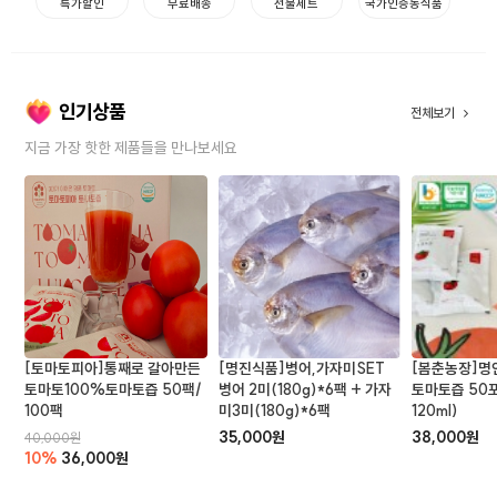
특가할인
무료배송
선물세트
국가인증농식품
인기상품
전체보기
지금 가장 핫한 제품들을 만나보세요
[토마토피아]통째로 갈아만든
[명진식품]병어,가자미SET
[봄춘농장]명
토마토100%토마토즙 50팩/
병어 2미(180g)*6팩 + 가자
토마토즙 50포
100팩
미3미(180g)*6팩
120ml)
35,000원
38,000원
40,000원
10%
36,000원