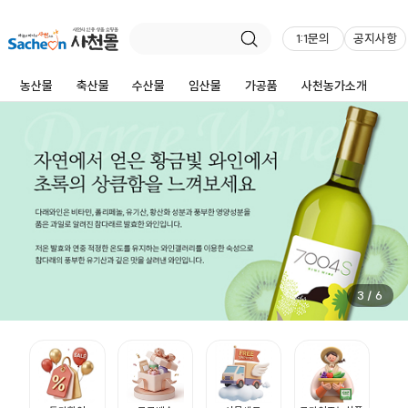
1:1문의
공지사항
농산물
축산물
수산물
임산물
가공품
사천농가소개
3
/
6