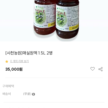
[사천농원]매실원액 1.5L 2병
0 개의 리뷰 보기
35,000
원
구매혜택
배송비
(무료)