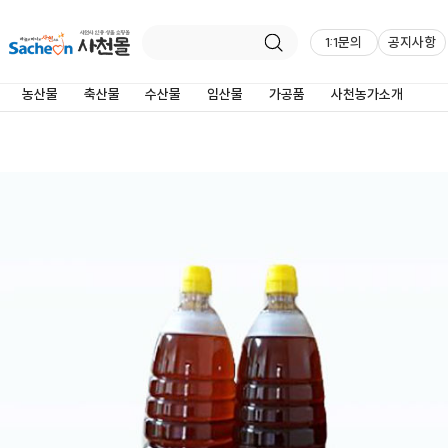
1:1문의
공지사항
제품상세정보
농산물
축산물
수산물
임산물
가공품
사천농가소개