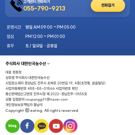
고객센터 전화하기
전화걸기
055-790-9213
운영시간
평일 AM 09:00 ~ PM 05:00
점심
PM 12:00 ~ PM 01:00
휴무
토 / 일요일 · 공휴일
주식회사 대한민국농수산
대표
정종청
상호명
주식회사 대한민국농수산
사업장소재지
경상남도 진주시 초북로 20번길 19, 4층(초전동, 윤슬빌딩)
사업자등록번호
488-88-01866
사업자번호 확인
통신판매업신고번호
진주시청 제 2022-경남진주-0555호
상품 입점문의
coupanggift@naver.com
개인정보보호책임자
황남석
Copyright ⓒ eating. All rights reserved.