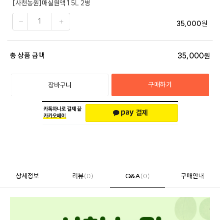
[사천농원]매실원액 1.5L 2병
35,000
원
35,000
총 상품 금액
원
구매하기
장바구니
상세정보
리뷰
(0)
Q&A
(0)
구매안내