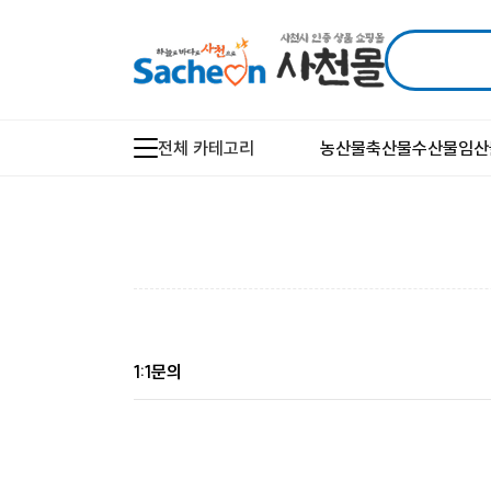
전체 카테고리
농산물
축산물
수산물
임산
1:1문의