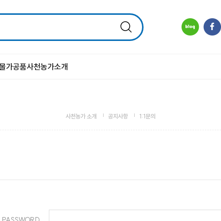
물
가공품
사천농가소개
사천농가 소개
공지사항
1:1문의
PASSWORD