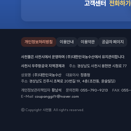
고객센터
전화하기
개인정보처리방침
이용안내
이용약관
공급자 페이지
사천몰은 사천시에서 운영하며 (주)대한민국농수산에서 유지관리합니다.
사천시 우주항공국 지역경제과
주소
경상남도 사천시 용현면 시청로 77
상호명
(주)대한민국농수산
대표이사
정종청
주소
경상남도 진주시 초북로 20번길 19, 4층(초전동, 윤슬빌딩)
개인정보관리책임자
황남석
문의전화
055-790-9213
FAX
055-
E-Mail
coupanggift@naver.com
ⓒ Copyright 사천몰. All rights reserved.