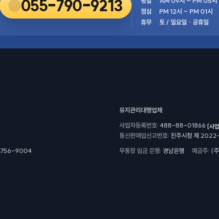
055-790-9213
평일
AM 09시 ~ PM 05시
점심
PM 12시 ~ PM 01시
휴무
토 / 일요일 · 공휴일
유지관리대행업체
사업자등록번호
488-88-01866
[사
통신판매업신고번호
진주시청 제 2022
756-9004
무통장 입금 은행
경남은행
예금주
(