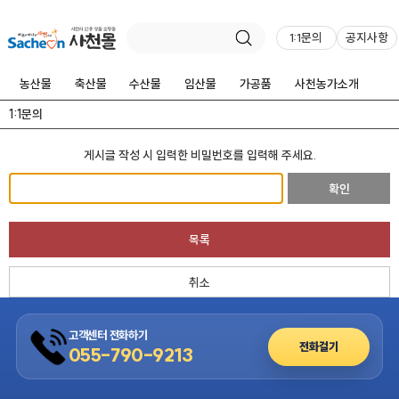
1:1문의
공지사항
농산물
축산물
수산물
임산물
가공품
사천농가소개
1:1문의
게시글 작성 시 입력한 비밀번호를 입력해 주세요.
확인
목록
취소
고객센터 전화하기
전화걸기
055-790-9213