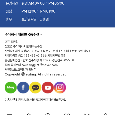
운영시간
평일 AM 09:00 ~ PM 05:00
점심
PM 12:00 ~ PM 01:00
휴무
토 / 일요일 · 공휴일
주식회사 대한민국농수산
대표
정종청
상호명
주식회사 대한민국농수산
사업장소재지
경상남도 진주시 초북로 20번길 19, 4층(초전동, 윤슬빌딩)
사업자등록번호
488-88-01866
사업자번호 확인
통신판매업신고번호
진주시청 제 2022-경남진주-0555호
상품 입점문의
coupanggift@naver.com
개인정보보호책임자
황남석
Copyright ⓒ eating. All rights reserved.
이용약관
개인정보처리방침
공지사항
고객센터
회원가입