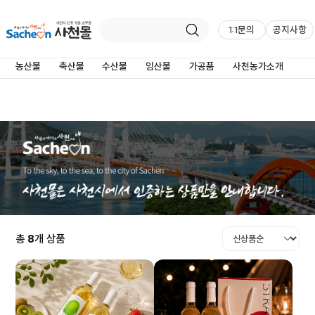
가공품
1:1문의
공지사항
농산물
축산물
수산물
임산물
가공품
사천농가소개
총
8
개 상품