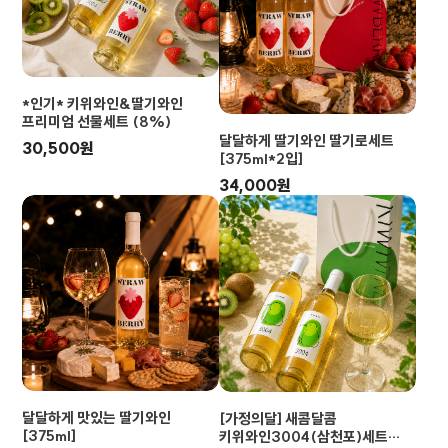
*인기* 키위와인&딸기와인
프리미엄 선물세트 (8%)
달달하게 딸기와인 딸기로세트
30,500원
[375ml*2입]
34,000원
달달하게 맛있는 딸기와인
[가정의달] 새콤달콤
[375ml]
키위와인3004(삼천포)세트