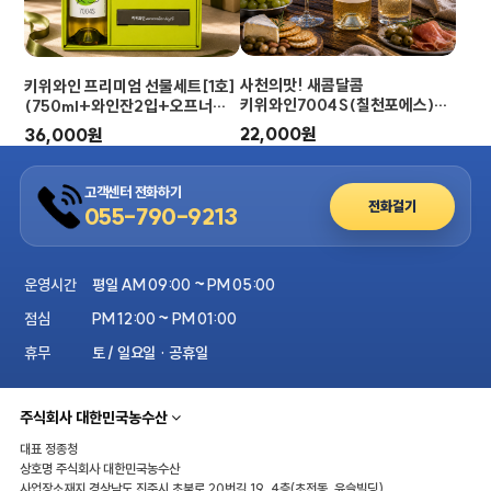
사천의맛! 새콤달콤
키위와인 프리미엄 선물세트[1호]
키위와인7004S(칠천포에스)
(750ml+와인잔2입+오프너
[스위트와인/750ml/8%]
+쇼핑백)
22,000원
36,000원
고객센터 전화하기
전화걸기
055-790-9213
운영시간
평일 AM 09:00 ~ PM 05:00
점심
PM 12:00 ~ PM 01:00
휴무
토 / 일요일 · 공휴일
주식회사 대한민국농수산
대표
정종청
상호명
주식회사 대한민국농수산
사업장소재지
경상남도 진주시 초북로 20번길 19, 4층(초전동, 윤슬빌딩)