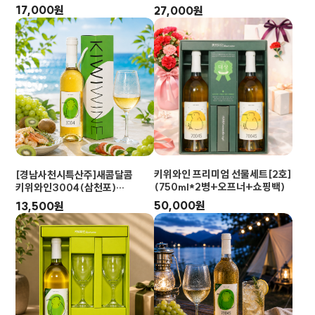
[스위트와인/375ml*2입/8%]
17,000원
27,000원
키위와인 프리미엄 선물세트[2호]
[경남사천시특산주]새콤달콤
(750ml*2병+오프너+쇼핑백)
키위와인3004(삼천포)
[스위트와인/375ml/8%]
50,000원
13,500원