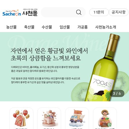
1:1문의
공지사항
농산물
축산물
수산물
임산물
가공품
사천농가소개
3
/
6