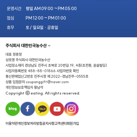
운영시간
평일 AM 09:00 ~ PM 05:00
점심
PM 12:00 ~ PM 01:00
휴무
토 / 일요일 · 공휴일
주식회사 대한민국농수산
대표
정종청
상호명
주식회사 대한민국농수산
사업장소재지
경상남도 진주시 초북로 20번길 19, 4층(초전동, 윤슬빌딩)
사업자등록번호
488-88-01866
사업자번호 확인
통신판매업신고번호
진주시청 제 2022-경남진주-0555호
상품 입점문의
coupanggift@naver.com
개인정보보호책임자
황남석
Copyright ⓒ eating. All rights reserved.
이용약관
개인정보처리방침
공지사항
고객센터
회원가입