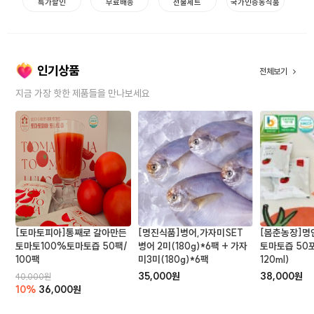
특가할인
무료배송
선물세트
국가인증농식품
인기상품
전체보기
지금 가장 핫한 제품들을 만나보세요
[토마토피아]통째로 갈아만든
[명진식품]병어,가자미SET
[봄춘농장]명
토마토100%토마토즙 50팩/
병어 2미(180g)*6팩 + 가자
토마토즙 50포
100팩
미3미(180g)*6팩
120ml)
35,000원
38,000원
40,000원
10%
36,000원