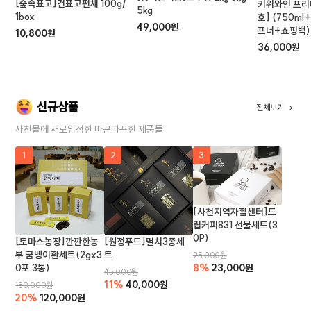
[숲속표고]건표고편채 100g/
키위와인 프리
5kg
1box
호] (750m
49,000원
프너+쇼핑백)
10,800원
36,000원
신규상품
전체보기
사천몰에 새로입점한 따끈따끈한 제품들
1
2
3
[사천지역자활센터]드
립커피831 선물세트(3
0P)
[토마스농장]깐깐한농
[원정푸드]멸치3종세
부 굼벵이환세트(2gx3
트
25,000원
0포 3통)
8%
23,000원
45,000원
11%
40,000원
150,000원
20%
120,000원