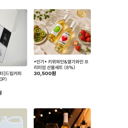
*인기* 키위와인&딸기와인 프
리미엄 선물세트 (8%)
30,500원
터]드립커피
0P)
원