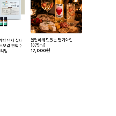
달달하게 맛있는 딸기와인
기방 냄새 실내
[375ml]
드오일 편백수
17,000원
보리덤