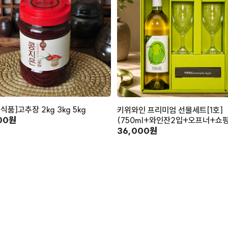
식품]고추장 2kg 3kg 5kg
키위와인 프리미엄 선물세트[1호]
00원
(750ml+와인잔2입+오프너+쇼
36,000원