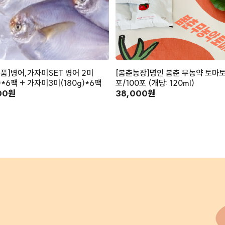
품]병어,가자미SET 병어 2미
[봄춘농장]명인 봄춘 무농약 토마토
g)*6팩 + 가자미3미(180g)*6팩
포/100포 (개당: 120ml)
00원
38,000원