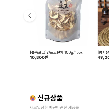
[숲속표고]건표고편채 100g/1box
[콩지은
10,800원
49,0
신규상품
새로입점한 따끈따끈한 제품들