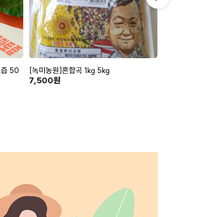
즙 50
[녹미농원]혼합곡 1kg 5kg
[사천애특산물]
7,500원
(130g×8)
16,000원