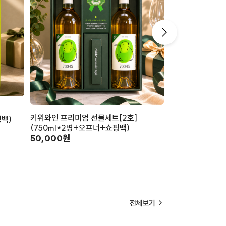
미꼬머꼬 동결건
키위와인 프리미엄 선물세트[2호]
4,000원
핑백)
(750ml*2병+오프너+쇼핑백)
50,000원
전체보기