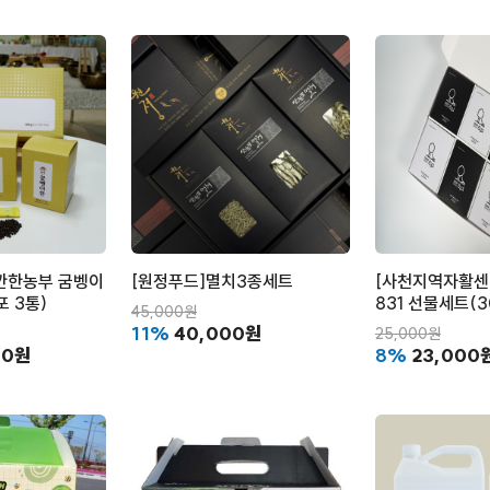
깐한농부 굼벵이
[원정푸드]멸치3종세트
[사천지역자활센
포 3통)
831 선물세트(3
45,000원
11%
40,000원
25,000원
00원
8%
23,000