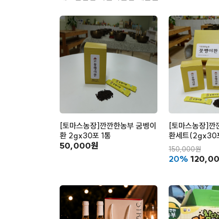
[토마스농장]깐깐한농부 굼벵이
[토마스농장]깐
환 2gx30포 1통
환세트(2gx30
50,000원
150,000원
20%
120,0