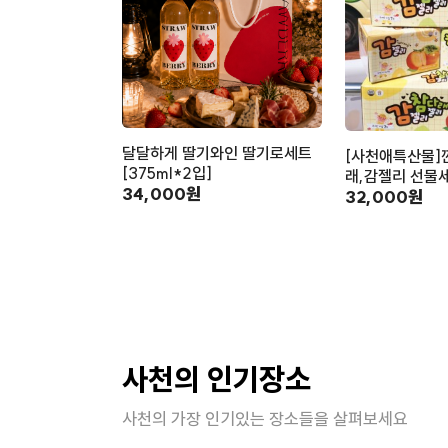
달달하게 딸기와인 딸기로세트
[사천애특산물]
[375ml*2입]
래,감젤리 선물세
34,000원
32,000원
사천의 인기장소
사천의 가장 인기있는 장소들을 살펴보세요