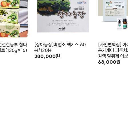
깐깐한농부 참다
[상아농장]흑염소 엑기스 60
[사천편백림] 아
트(130g×16)
봉/120봉
공기케어 피톤치
280,000원
원액 탈취제 아
68,000원