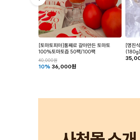
[토마토피아]통째로 갈아만든 토마토
[명진식
100%토마토즙 50팩/100팩
(180
35,0
40,000원
10%
36,000원