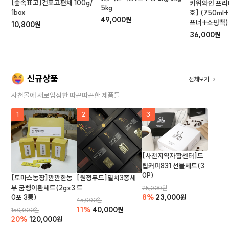
[숲속표고]건표고편채 100g/
키위와인 프리
5kg
1box
호] (750m
49,000원
프너+쇼핑백)
10,800원
36,000원
신규상품
전체보기
사천몰에 새로입점한 따끈따끈한 제품들
1
2
3
[사천지역자활센터]드
립커피831 선물세트(3
0P)
[토마스농장]깐깐한농
[원정푸드]멸치3종세
부 굼벵이환세트(2gx3
트
25,000원
0포 3통)
8%
23,000원
45,000원
11%
40,000원
150,000원
20%
120,000원