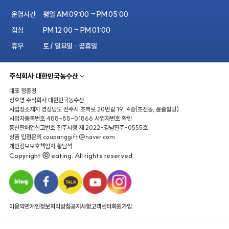
운영시간
평일 AM 09:00 ~ PM 05:00
점심
PM 12:00 ~ PM 01:00
휴무
토 / 일요일 · 공휴일
주식회사 대한민국농수산
대표
정종청
상호명
주식회사 대한민국농수산
사업장소재지
경상남도 진주시 초북로 20번길 19, 4층(초전동, 윤슬빌딩)
사업자등록번호
488-88-01866
사업자번호 확인
통신판매업신고번호
진주시청 제 2022-경남진주-0555호
상품 입점문의
coupanggift@naver.com
개인정보보호책임자
황남석
Copyright ⓒ eating. All rights reserved.
이용약관
개인정보처리방침
공지사항
고객센터
회원가입