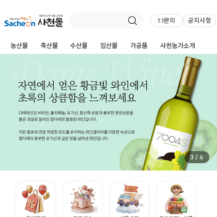
1:1문의
공지사항
농산물
축산물
수산물
임산물
가공품
사천농가소개
3
/
6