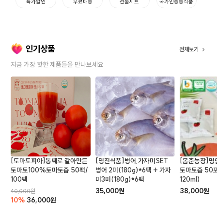
특가할인
무료배송
선물세트
국가인증농식품
인기상품
전체보기
지금 가장 핫한 제품들을 만나보세요
[토마토피아]통째로 갈아만든
[명진식품]병어,가자미SET
[봄춘농장]명
토마토100%토마토즙 50팩/
병어 2미(180g)*6팩 + 가자
토마토즙 50포
100팩
미3미(180g)*6팩
120ml)
35,000원
38,000원
40,000원
10%
36,000원