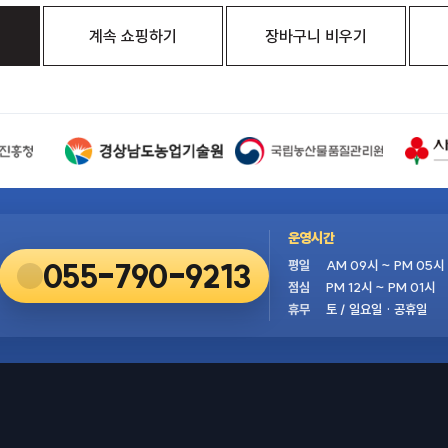
계속 쇼핑하기
장바구니 비우기
운영시간
055-790-9213
평일
AM 09시 ~ PM 05시
점심
PM 12시 ~ PM 01시
휴무
토 / 일요일 · 공휴일