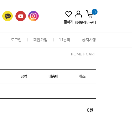
0
찜하기
내정보
장바구니
로그인
회원가입
1:1문의
공지사항
HOME
> CART
금액
배송비
취소
0원