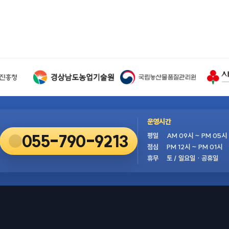
운영시간
055-790-9213
평일
AM 09시 ~ PM 05시
점심
PM 12시 ~ PM 01시
휴무
토 / 일요일 · 공휴일