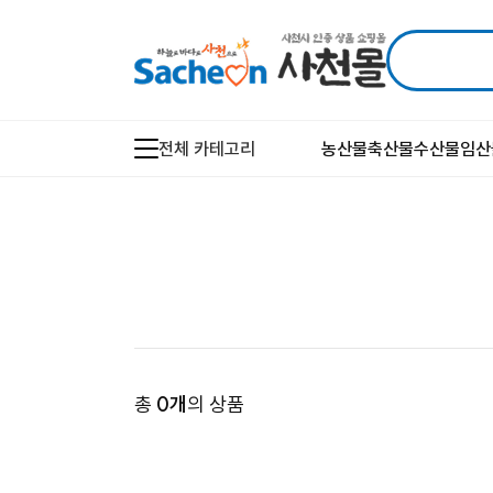
전체 카테고리
농산물
축산물
수산물
임산
총
0
개
의 상품