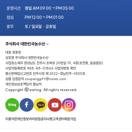
운영시간
평일 AM 09:00 ~ PM 05:00
점심
PM 12:00 ~ PM 01:00
휴무
토 / 일요일 · 공휴일
주식회사 대한민국농수산
대표
정종청
상호명
주식회사 대한민국농수산
사업장소재지
경상남도 진주시 초북로 20번길 19, 4층(초전동, 윤슬빌딩)
사업자등록번호
488-88-01866
사업자번호 확인
통신판매업신고번호
진주시청 제 2022-경남진주-0555호
상품 입점문의
coupanggift@naver.com
개인정보보호책임자
황남석
Copyright ⓒ eating. All rights reserved.
이용약관
개인정보처리방침
공지사항
고객센터
회원가입