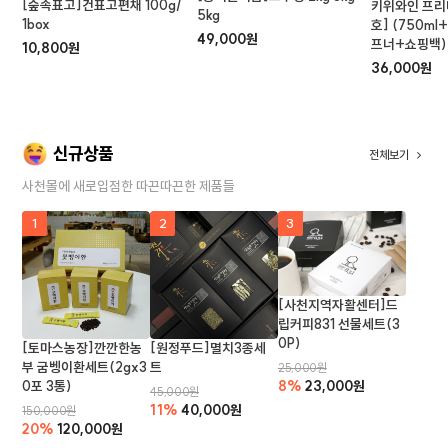
[숲속표고]건표고편채 100g/
키위와인 프리
5kg
1box
호] (750m
49,000원
프너+쇼핑백)
10,800원
36,000원
신규상품
전체보기
사천몰에 새로입점한 따끈따끈한 제품들
1
2
3
[사천지역자활센터]드
립커피831 선물세트(3
0P)
[토마스농장]깐깐한농
[원정푸드]멸치3종세
부 굼벵이환세트(2gx3
트
25,000원
0포 3통)
8%
23,000원
45,000원
11%
40,000원
150,000원
20%
120,000원