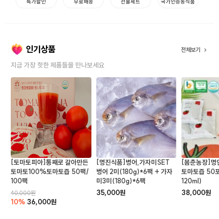
특가할인
무료배송
선물세트
국가인증농식품
인기상품
전체보기
지금 가장 핫한 제품들을 만나보세요
[토마토피아]통째로 갈아만든
[명진식품]병어,가자미SET
[봄춘농장]명
토마토100%토마토즙 50팩/
병어 2미(180g)*6팩 + 가자
토마토즙 50포
100팩
미3미(180g)*6팩
120ml)
35,000원
38,000원
40,000원
10%
36,000원