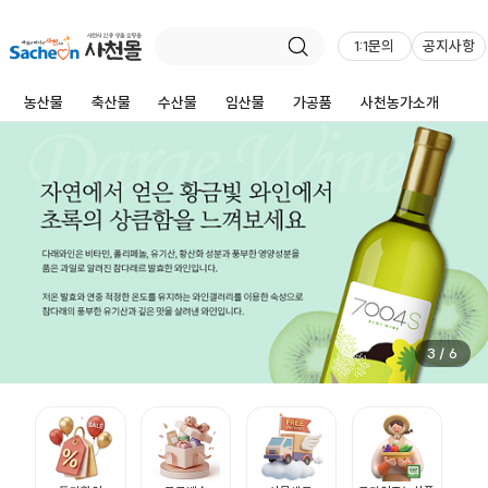
1:1문의
공지사항
농산물
축산물
수산물
임산물
가공품
사천농가소개
3
/
6