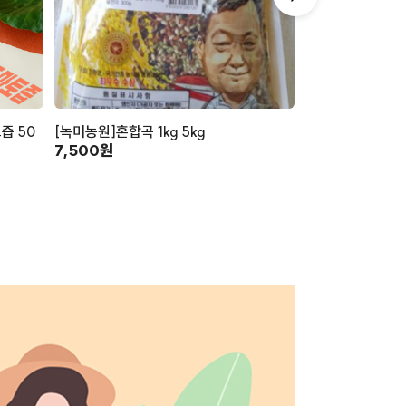
즙 50
[녹미농원]혼합곡 1kg 5kg
[사천애특산물]
7,500원
(130g×8)
16,000원