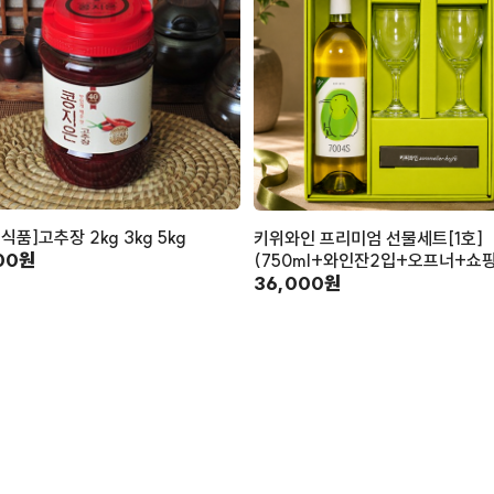
식품]고추장 2kg 3kg 5kg
키위와인 프리미엄 선물세트[1호]
00원
(750ml+와인잔2입+오프너+쇼
36,000원