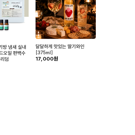
달달하게 맛있는 딸기와인
기방 냄새 실내
[375ml]
드오일 편백수
17,000원
보리덤