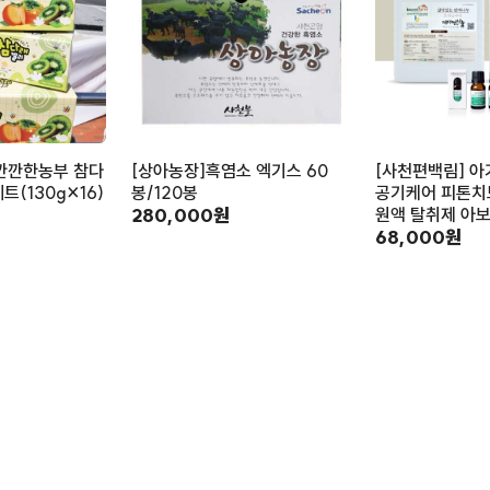
깐깐한농부 참다
[상아농장]흑염소 엑기스 60
[사천편백림] 아
트(130g×16)
봉/120봉
공기케어 피톤치
280,000원
원액 탈취제 아
68,000원