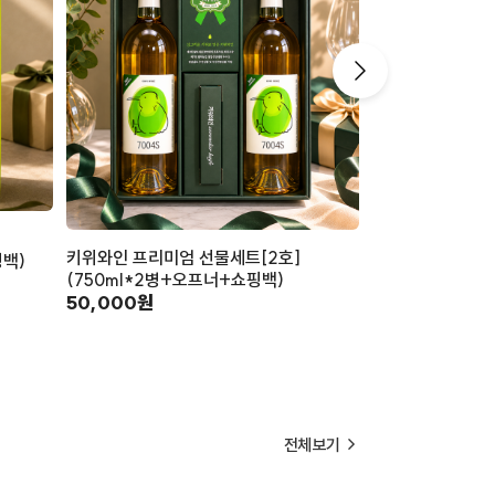
미꼬머꼬 동결건
키위와인 프리미엄 선물세트[2호]
4,000원
핑백)
(750ml*2병+오프너+쇼핑백)
50,000원
전체보기