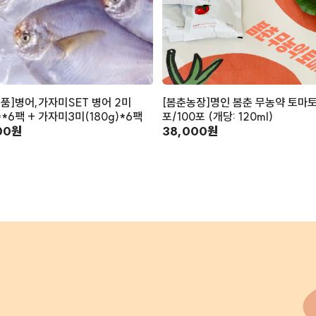
품]병어,가자미SET 병어 2미
[봄춘농장]명인 봄춘 무농약 토마토
g)*6팩 + 가자미3미(180g)*6팩
포/100포 (개당: 120ml)
00원
38,000원