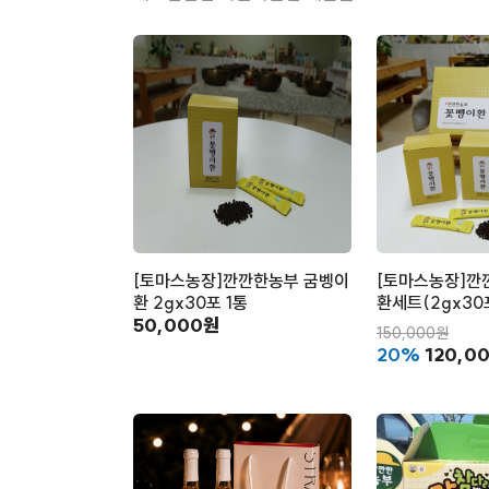
[토마스농장]깐깐한농부 굼벵이
[토마스농장]깐
환 2gx30포 1통
환세트(2gx30
50,000원
150,000원
20%
120,0