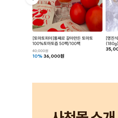
[토마토피아]통째로 갈아만든 토마토
[명진식
100%토마토즙 50팩/100팩
(180
35,0
40,000원
10%
36,000원