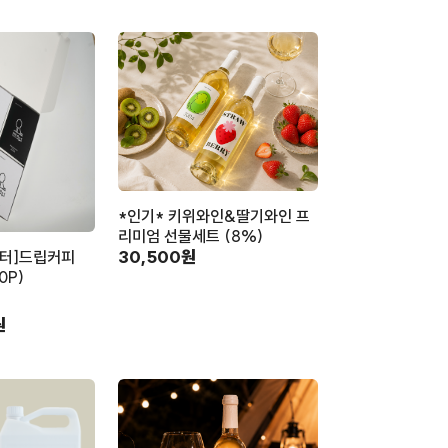
*인기* 키위와인&딸기와인 프
리미엄 선물세트 (8%)
30,500원
터]드립커피
0P)
원