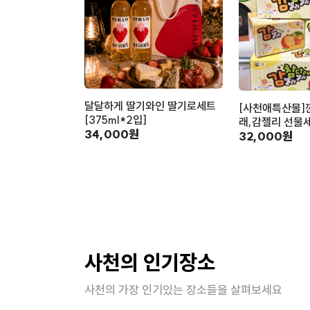
달달하게 딸기와인 딸기로세트
[사천애특산물]
[375ml*2입]
래,감젤리 선물세
34,000원
32,000원
사천의 인기장소
사천의 가장 인기있는 장소들을 살펴보세요