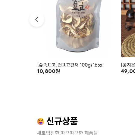
[숲속표고]건표고편채 100g/1box
[콩지은
10,800원
49,0
신규상품
새로입점한 따끈따끈한 제품들